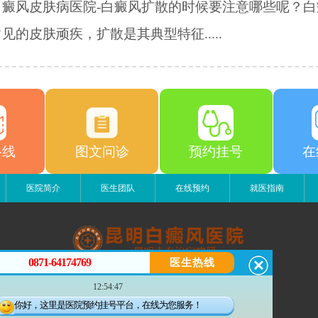
白癜风皮肤病医院-白癜风扩散的时候要注意哪些呢？白
见的皮肤顽疾，扩散是其典型特征.....
路线
图文问诊
预约挂号
在
医院简介
医生团队
在线预约
就医指南
0871-64174769
医生热线
昆明白癜风医院
12:54:47
昆明市五华区护国路2号
版权所有：昆明白癜风医院
你好，这里是医院预约挂号平台，在线为您服务！
联系电话：0871-64174769