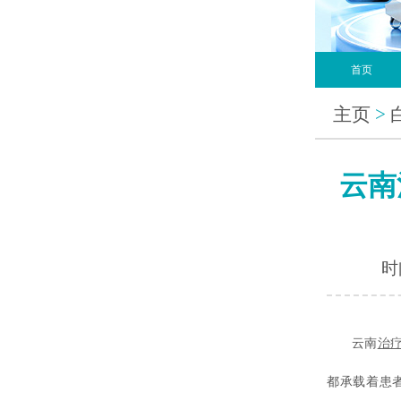
首页
主页
>
云南
时间
云南
治
都承载着患