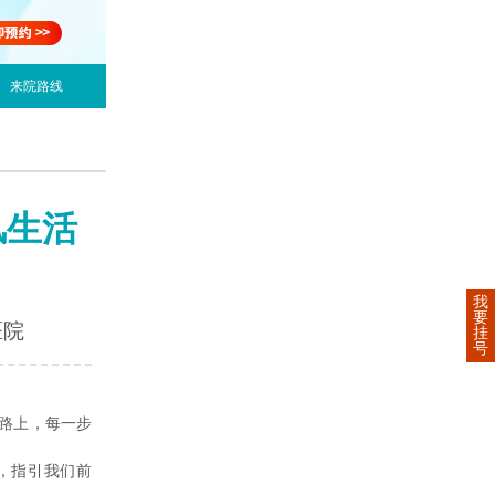
来院路线
风生活
我
要
医院
挂
号
路上，每一步
，指引我们前