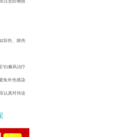
应注意防晒措
如划伤、烧伤
?白癜风治疗
避免外伤感染
应认真对待这
呢