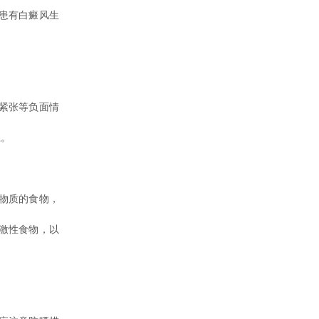
患有白癜风生
紧张等负面情
径。
物质的食物，
激性食物，以