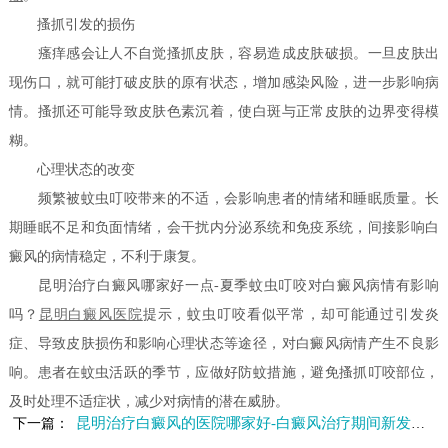
搔抓引发的损伤
瘙痒感会让人不自觉搔抓皮肤，容易造成皮肤破损。一旦皮肤出
现伤口，就可能打破皮肤的原有状态，增加感染风险，进一步影响病
情。搔抓还可能导致皮肤色素沉着，使白斑与正常皮肤的边界变得模
糊。
心理状态的改变
频繁被蚊虫叮咬带来的不适，会影响患者的情绪和睡眠质量。长
期睡眠不足和负面情绪，会干扰内分泌系统和免疫系统，间接影响白
癜风的病情稳定，不利于康复。
昆明治疗白癜风哪家好一点-夏季蚊虫叮咬对白癜风病情有影响
吗？
昆明白癜风医院
提示，蚊虫叮咬看似平常，却可能通过引发炎
症、导致皮肤损伤和影响心理状态等途径，对白癜风病情产生不良影
响。患者在蚊虫活跃的季节，应做好防蚊措施，避免搔抓叮咬部位，
及时处理不适症状，减少对病情的潜在威胁。
昆明治疗白癜风的医院哪家好-白癜风治疗期间新发白斑怎么办
下一篇：