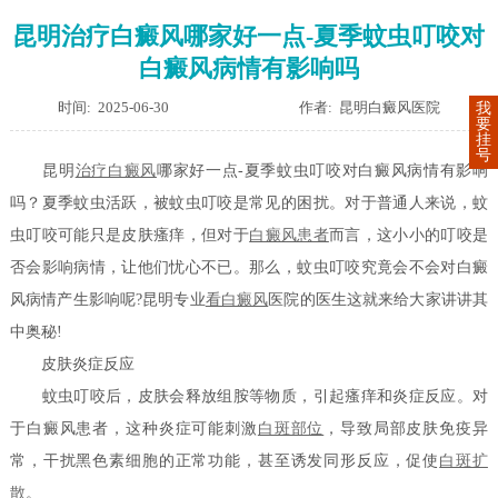
昆明治疗白癜风哪家好一点-夏季蚊虫叮咬对
白癜风病情有影响吗
时间: 2025-06-30
作者: 昆明白癜风医院
我
要
挂
号
昆明
治疗白癜风
哪家好一点-夏季蚊虫叮咬对白癜风病情有影响
吗？夏季蚊虫活跃，被蚊虫叮咬是常见的困扰。对于普通人来说，蚊
虫叮咬可能只是皮肤瘙痒，但对于
白癜风患者
而言，这小小的叮咬是
否会影响病情，让他们忧心不已。那么，蚊虫叮咬究竟会不会对白癜
风病情产生影响呢?昆明专业
看白癜风
医院的医生这就来给大家讲讲其
中奥秘!
皮肤炎症反应
蚊虫叮咬后，皮肤会释放组胺等物质，引起瘙痒和炎症反应。对
于白癜风患者，这种炎症可能刺激
白斑部位
，导致局部皮肤免疫异
常，干扰黑色素细胞的正常功能，甚至诱发同形反应，促使
白斑扩
散
。