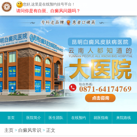
您好,这里是在线预约挂号平台！
昆明白癜风医院
请问你是有白斑、白癜风问题吗？
首页
医院简介
医生团队
在线预约
就医指南
来院路线
主页
>
白癜风常识
>
正文