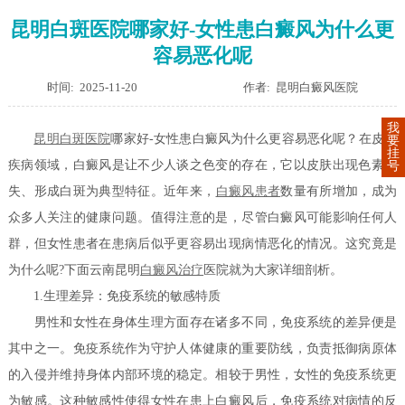
昆明白斑医院哪家好-女性患白癜风为什么更
容易恶化呢
时间: 2025-11-20
作者: 昆明白癜风医院
我
昆明白斑医院
哪家好-女性患白癜风为什么更容易恶化呢？在皮肤
要
挂
疾病领域，白癜风是让不少人谈之色变的存在，它以皮肤出现色素缺
号
失、形成白斑为典型特征。近年来，
白癜风患者
数量有所增加，成为
众多人关注的健康问题。值得注意的是，尽管白癜风可能影响任何人
群，但女性患者在患病后似乎更容易出现病情恶化的情况。这究竟是
为什么呢?下面云南昆明
白癜风治疗
医院就为大家详细剖析。
1.生理差异：免疫系统的敏感特质
男性和女性在身体生理方面存在诸多不同，免疫系统的差异便是
其中之一。免疫系统作为守护人体健康的重要防线，负责抵御病原体
的入侵并维持身体内部环境的稳定。相较于男性，女性的免疫系统更
为敏感。这种敏感性使得女性在患上白癜风后，免疫系统对病情的反