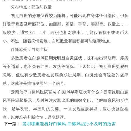
分布特点：部位与数量
初期白斑的分布位置较为随机，可能出现在身体任何部位，但多
好发于暴露及摩擦部位，如面部、颈部、手部、腰部等。数量上，一
般较少，通常为1 - 2片，面积也相对较小，可能仅有指甲或硬币大
小。不过，随着病情发展，白斑数量和面积都可能逐渐增加。
伴随感受：自觉症状
多数患者在白癜风初期无明显自觉症状，既不会出现瘙痒、疼痛
等不适感，也不会有红肿、发热等情况。正因如此，初期白斑更易被
忽略。但也有少数患者在发病前或进展期，白斑处会有轻微的瘙痒
感，这或许是病情发展的一个信号。
云南治疗白癜风医院官网-白癜风早期症状有什么？云南
昆明白癜
风医院
温馨提示：及时关注皮肤出现的细微变化，了解白癜风初期症
状，是早发现、早应对的关键。一旦发现皮肤异常，应尽快就医检
查，以便准确判断病情，避免延误。
昆明哪里能看好白癜风-白癜风治疗不及时的危害
下一篇：