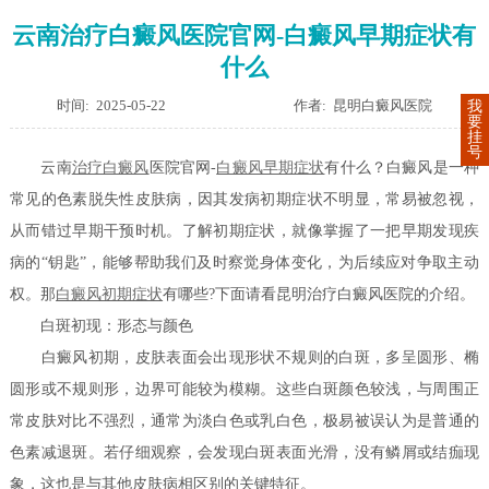
云南治疗白癜风医院官网-白癜风早期症状有
什么
时间: 2025-05-22
作者: 昆明白癜风医院
我
要
挂
号
云南
治疗白癜风
医院官网-
白癜风早期症状
有什么？白癜风是一种
常见的色素脱失性皮肤病，因其发病初期症状不明显，常易被忽视，
从而错过早期干预时机。了解初期症状，就像掌握了一把早期发现疾
病的“钥匙”，能够帮助我们及时察觉身体变化，为后续应对争取主动
权。那
白癜风初期症状
有哪些?下面请看昆明治疗白癜风医院的介绍。
白斑初现：形态与颜色
白癜风初期，皮肤表面会出现形状不规则的白斑，多呈圆形、椭
圆形或不规则形，边界可能较为模糊。这些白斑颜色较浅，与周围正
常皮肤对比不强烈，通常为淡白色或乳白色，极易被误认为是普通的
色素减退斑。若仔细观察，会发现白斑表面光滑，没有鳞屑或结痂现
象，这也是与其他皮肤病相区别的关键特征。