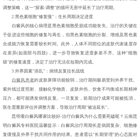
调整策略，这一“探索-调整”的循环无形中延长了治疗周期。
2.黑色素细胞“修复慢”：生长周期决定进度
白癜风的核心病理是黑色素细胞受损或功能丧失。治疗的关键在
于促进这些细胞的修复与再生，但黑色素细胞的分裂、增殖及黑色素
合成能力恢复需要较长时间。此外，人体不同部位的皮肤代谢速度存
在差异(如面部与四肢)，进一步导致恢复进度参差不齐。这种“细胞
级”的修复速度，决定了治疗无法在短期内完成。
3.外界因素“添乱”：病情反复拉长战线
白癜风患者
的皮肤屏障功能较弱，治疗期间极易受到外界干扰。
紫外线过度照射、接触化学物质、皮肤外伤、饮食不均衡或长期精神
压力，都可能诱发病情反复。一旦复发，前期治疗成果可能被抵消，
医生需重新评估并调整方案，导致治疗周期“被迫延长”。
昆明看白癜风哪家比较好-治疗白癜风为什么需要死磕
呢？云南昆
明白癜风专科医院温馨提示：白癜风治疗周期长是病因复杂、细胞修
复缓慢及外界干扰共同作用的结果。患者需以“长期管理”的心态面对