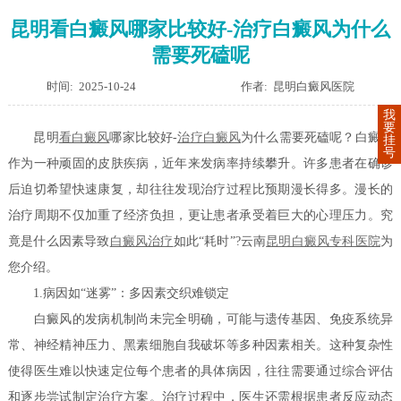
昆明看白癜风哪家比较好-治疗白癜风为什么
需要死磕呢
时间: 2025-10-24
作者: 昆明白癜风医院
我
要
昆明
看白癜风
哪家比较好-
治疗白癜风
为什么需要死磕呢？白癜风
挂
号
作为一种顽固的皮肤疾病，近年来发病率持续攀升。许多患者在确诊
后迫切希望快速康复，却往往发现治疗过程比预期漫长得多。漫长的
治疗周期不仅加重了经济负担，更让患者承受着巨大的心理压力。究
竟是什么因素导致
白癜风治疗
如此“耗时”?云南
昆明白癜风专科医院
为
您介绍。
1.病因如“迷雾”：多因素交织难锁定
白癜风的发病机制尚未完全明确，可能与遗传基因、免疫系统异
常、神经精神压力、黑素细胞自我破坏等多种因素相关。这种复杂性
使得医生难以快速定位每个患者的具体病因，往往需要通过综合评估
和逐步尝试制定治疗方案。治疗过程中，医生还需根据患者反应动态