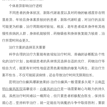
个体差异影响治疗进程
不同患者的身体状况、新陈代谢速度以及对药物的敏感度存在明
显差异。年轻且身体素质较好的患者，新陈代谢旺盛，对治疗的反应
可能更为积极，治疗周期相对较短。相反，老年患者或本身伴有其他
慢性疾病的人群，身体机能较弱，药物吸收和身体恢复能力较差，治
疗所需时间会更久。
治疗方案的选择至关重要
科学合理的治疗方案能有效缩短治疗时间。准确的诊断配合个性
化的治疗计划，如根据患者的具体情况选择合适的光疗、药物治疗等
组合方式，能更有针对性地促进黑色素细胞的修复与再生。若治疗方
案不恰当，不仅可能延误病情，还会导致治疗时间无限期拉长。
昆明治疗白癜风哪家效果好-治疗白癜风一般需要多久呢？云南
昆
明白癜风医院
温馨提示：
白癜风的治疗
是一场需要耐心与毅力的持久
战。虽然治疗时间难以一概而论，但只要患者积极配合医生，保持乐
观心态，坚持科学治疗，就一定能在与病魔的斗争中取得胜利，重获