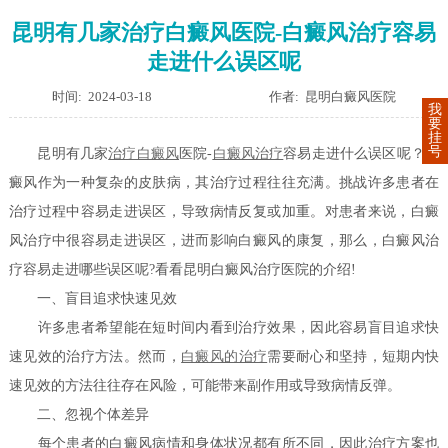
昆明有几家治疗白癜风医院-白癜风治疗容易
走进什么误区呢
时间: 2024-03-18
作者: 昆明白癜风医院
我
要
挂
号
昆明有几家
治疗白癜风
医院-
白癜风治疗
容易走进什么误区呢？白
癜风作为一种复杂的皮肤病，其治疗过程往往充满。挑战许多患者在
治疗过程中容易走进误区，导致病情反复或加重。对患者来说，白癜
风治疗中很容易走进误区，进而影响白癜风的康复，那么，白癜风治
疗容易走进哪些误区呢?看看昆明白癜风治疗医院的介绍!
一、盲目追求快速见效
许多患者希望能在短时间内看到治疗效果，因此容易盲目追求快
速见效的治疗方法。然而，
白癜风的治疗
需要耐心和坚持，短期内快
速见效的方法往往存在风险，可能带来副作用或导致病情反弹。
二、忽视个体差异
每个患者的白癜风病情和身体状况都有所不同，因此治疗方案也