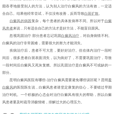
囵吞枣地接受别人的方法，认为别人治疗白癜风的方法有效，一定适
合自己。结果他经常尝试，不仅没有改善，反而导致
白斑扩散
。
白癜风的病因
复杂，每个患者的具体发病率不同。所以对于
白癜
风患者
来说，只有适合自己的方法才是好方法，不能盲目跟风。
忽视巩固治疗:部分患者忘记巩固
白癜风治疗
，对自身病情不利。
白癜风的治疗非常困难，需要很大的努力才能消失。
疾病治疗后，患者不可大意，要好好治疗。但在体内治疗一段时
间后，很多患者白斑表面消失，以为病好了，不需要巩固治疗，导致
一段时间后白癜风又死灰复燃。所以巩固治疗是白癜风不可或缺的一
部分。
昆明白癜风医院有哪些-治疗白癜风需要避免哪些误区呢？昆明
看
白癜风
的医院医生说，白癜风患者请坚定康复的信心，不要错过早期
治疗时机。一个积极的心态会对治疗白癜风有很大的帮助，所以白癜
风患者要及时疏导消极情绪，排解过大的心理压力。