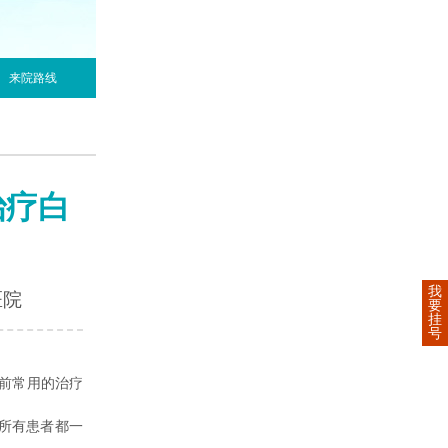
来院路线
治疗白
我
医院
要
挂
号
前常用的治疗
所有患者都一