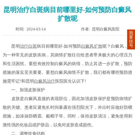
昆明治疗白斑病目前哪里好-如何预防白癜风
扩散呢
时间: 2024-03-14
作者: 昆明白癜风医院
我
要
挂
号
昆明
治疗白斑
病目前哪里好-如何预防
白癜风扩散
呢？白癜风，作
为一种常见的皮肤疾病，其病情扩散往往给患者带来极大的心理压力
和生活困扰。要想有效控制白癜风的病情，防止其进一步扩散，预防
措施的落实至关重要。要想白癜风病情不扩散，我们都有哪些预防措
施需牢记?和昆明
白癜风治疗
医院医生认识下!
一、加强皮肤保护
皮肤是白癜风直接的表现部位，因此加强皮肤保护是预防病情扩
散的关键。患者应避免长时间暴露在强烈阳光下，外出时应做好防晒
措施，如涂抹防晒霜、戴帽子等。同时，保持皮肤清洁，避免使用刺
激性强的化妆品或护肤品，以免对皮肤造成损伤。
二、调整饮食结构