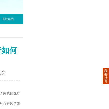
来院路线
者如何
我
医院
要
挂
号
了传统的医疗
对白癜风所带