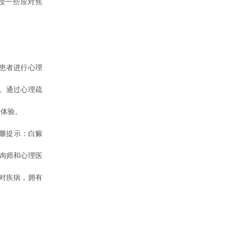
授一些应对焦
患者进行心理
。通过心理疏
活体验。
馨提示：白癜
询师和心理医
对疾病，拥有