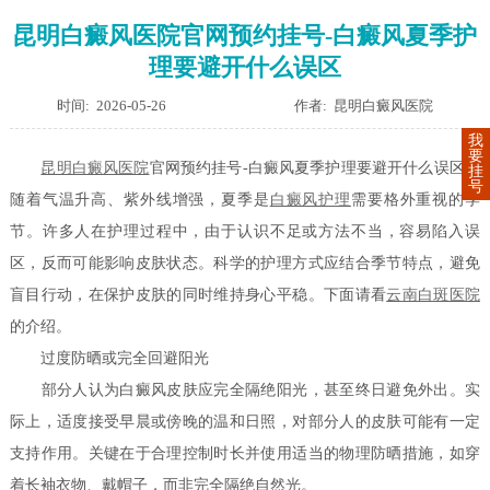
昆明白癜风医院官网预约挂号-白癜风夏季护
理要避开什么误区
时间: 2026-05-26
作者: 昆明白癜风医院
我
要
昆明白癜风医院
官网预约挂号-白癜风夏季护理要避开什么误区？
挂
号
随着气温升高、紫外线增强，夏季是
白癜风护理
需要格外重视的季
节。许多人在护理过程中，由于认识不足或方法不当，容易陷入误
区，反而可能影响皮肤状态。科学的护理方式应结合季节特点，避免
盲目行动，在保护皮肤的同时维持身心平稳。下面请看
云南白斑医院
的介绍。
过度防晒或完全回避阳光
部分人认为白癜风皮肤应完全隔绝阳光，甚至终日避免外出。实
际上，适度接受早晨或傍晚的温和日照，对部分人的皮肤可能有一定
支持作用。关键在于合理控制时长并使用适当的物理防晒措施，如穿
着长袖衣物、戴帽子，而非完全隔绝自然光。