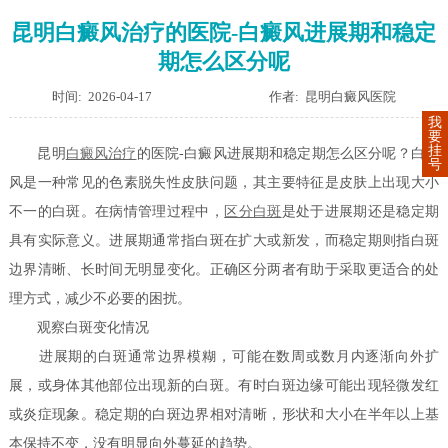
昆明白癜风治疗的医院-白癜风进展期和稳定
期怎么区分呢
时间: 2026-04-17
作者: 昆明白癜风医院
我
要
挂
昆明
白癜风治疗
的医院-白癜风进展期和稳定期怎么区分呢？白癜
号
风是一种常见的色素脱失性皮肤问题，其主要特征是皮肤上出现大小
不一的白斑。在病情管理过程中，
区分白斑
是处于进展期还是稳定期
具有实际意义。进展期通常指白斑在扩大或新发，而稳定期则指白斑
边界清晰、长时间无明显变化。正确区分两者有助于采取更适合的处
理方式，减少不必要的困扰。
观察白斑变化情况
进展期的白斑通常边界模糊，可能在数周或数月内逐渐向外扩
展，或身体其他部位出现新的白斑。有时白斑边缘可能出现轻微发红
或炎症现象。稳定期的白斑边界相对清晰，形状和大小在半年以上基
本保持不变，没有明显向外蔓延的趋势。