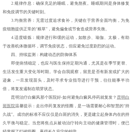
2.规律作息：确保充足的睡眠，避免熬夜。睡眠期间是身体修复
和免疫调节的关键时刻。
3.均衡营养：无需过度追求食补，关键在于营养全面均衡，为免
疫细胞提供正常的“粮草”，避免偏食或节食造成营养失衡。
4.适度锻炼：规律进行和缓的运动，如散步、瑜伽、太极，有助
于改善机体微循环，调节免疫状态，但应避免过度剧烈的运动。
四、持续监测：构建动态的防御体系
即使病情稳定，也应与医生保持定期沟通，尤其是在季节更替、
生活发生重大变化等时期。学会自我观察，留意是否有新发或扩大的
迹象，一旦发现苗头，及时寻求专业指导进行干预，往往能事半功
倍，将复发遏制在萌芽状态。
昆明治疗白癜风那个医院好-如何避免白癜风停药就复发？
昆明白
斑医院
温馨提示：走出停药复发的怪圈，是一场需要耐心和智慧的“持
久战”。成功的标准不应仅仅是白斑的消失，更是建立起身体内在的持
久平衡与稳定。当您将焦点从被动治疗转向主动的健康管理时，便已
经掌握了打破怪圈、赢得长久安宁的钥匙。