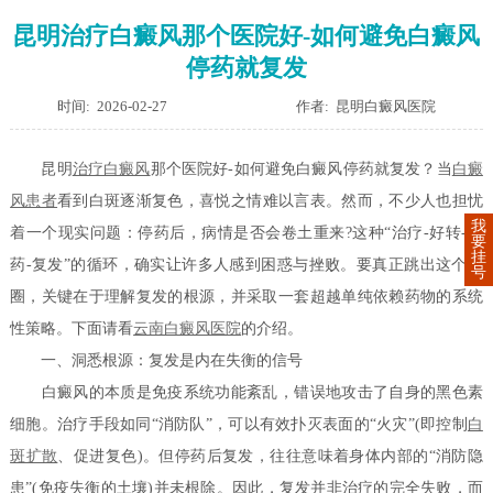
昆明治疗白癜风那个医院好-如何避免白癜风
停药就复发
时间: 2026-02-27
作者: 昆明白癜风医院
昆明
治疗白癜风
那个医院好-如何避免白癜风停药就复发？当
白癜
风患者
看到白斑逐渐复色，喜悦之情难以言表。然而，不少人也担忧
我
着一个现实问题：停药后，病情是否会卷土重来?这种“治疗-好转-停
要
挂
药-复发”的循环，确实让许多人感到困惑与挫败。要真正跳出这个怪
号
圈，关键在于理解复发的根源，并采取一套超越单纯依赖药物的系统
性策略。下面请看
云南白癜风医院
的介绍。
一、洞悉根源：复发是内在失衡的信号
白癜风的本质是免疫系统功能紊乱，错误地攻击了自身的黑色素
细胞。治疗手段如同“消防队”，可以有效扑灭表面的“火灾”(即控制
白
斑扩散
、促进复色)。但停药后复发，往往意味着身体内部的“消防隐
患”(免疫失衡的土壤)并未根除。因此，复发并非治疗的完全失败，而