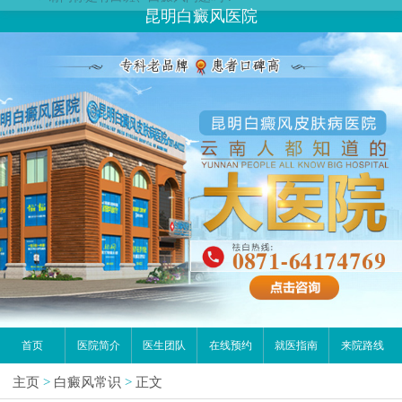
您好,这里是在线预约挂号平台！
昆明白癜风医院
请问你是有白斑、白癜风问题吗？
首页
医院简介
医生团队
在线预约
就医指南
来院路线
主页
>
白癜风常识
>
正文