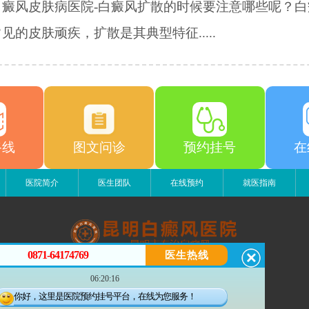
白癜风皮肤病医院-白癜风扩散的时候要注意哪些呢？白
见的皮肤顽疾，扩散是其典型特征.....
路线
图文问诊
预约挂号
在
医院简介
医生团队
在线预约
就医指南
0871-64174769
医生热线
昆明白癜风医院
06:20:16
昆明市五华区护国路2号
版权所有：昆明白癜风医院
你好，这里是医院预约挂号平台，在线为您服务！
联系电话：0871-64174769