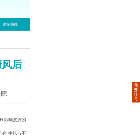
来院路线
癜风后
我
要
医院
挂
号
只影响皮肤的
心的挣扎与不