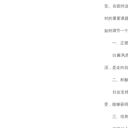
安。在面对
对的重要课
如何调节一个
一、正视疾
白癜风患者
况，是走向
二、积极
社会支持对
受，能够获
三、培养积