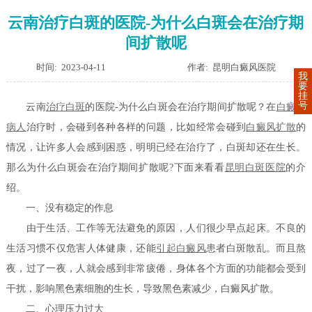
云南治疗白斑的医院-为什么白斑会在治疗期
间扩散呢
时间: 2023-04-11
作者: 昆明白癜风医院
我
要
挂
号
云南
治疗白斑
的医院-为什么白斑会在治疗期间扩散呢？在
白癜风
病人
治疗时，会碰到各种各样的问题，比如经常会碰到
白癜风扩散
的
情况，让许多人会感到困惑，明明已经在治疗了，白斑却还在生长。
那么为什么白斑会在治疗期间扩散呢?下面来看看
昆明白斑医院
的介
绍。
一、没有稳定的作息
由于生活、工作等无法避免的原因，人们很少早点起床。不良的
生活习惯不仅危害人体健康，还能
引起白癜风
患者白斑散乱。而且熬
夜，过了一夜，人就会感到非常疲倦，身体各个方面的功能都会受到
干扰，影响黑色素细胞的生长，导致黑色素减少，白癜风扩散。
二、心理压力过大