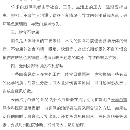
许多
白癜风患者
由于社会、工作、生活上的压力，逐渐变得自
卑、抑郁，不敢与人沟通，这些不良情绪会导致内分泌系统紊乱，破
坏黑色素细胞，导致白癜风散失。
三、饮食不健康
膳食是人体能量的主要来源，不良的饮食习惯也会影响身体的健
康。不健康的饮食习惯、吸烟、饮酒等，这些长期积累的不良习惯会
损伤皮肤黑色素细胞，进而影响黑色素的成分，导致白癜风扩散。
四、受到外部环境的不利影响
一些白癜风病人在室外工作，经常日晒雨淋，也常接触一些有毒
的化学物质，易发生分散，或因意外伤害等原因，可引起同形反应，
造成白癜风扩散。
云南治疗白斑的医院-为什么白斑会在治疗期间扩散呢？
云南白癜
风专科医院
温馨提醒：
白癜风的治疗
要注意采用合理的方法，如果在
治疗的同时，白癜风反复出现，还要考虑免疫因素、黑色素脱失等因
素，要及时到医院诊断。找出病因，然后治疗。